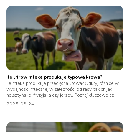
Ile litrów mleka produkuje typowa krowa?
Ile mleka produkuje przeciętna krowa? Odkryj różnice w
wydajności mlecznej w zależności od rasy, takich jak
holsztyńsko-fryzyjska czy jersey. Poznaj kluczowe cz...
2025-06-24