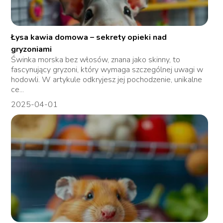
Łysa kawia domowa – sekrety opieki nad
gryzoniami
Świnka morska bez włosów, znana jako skinny, to
fascynujący gryzoni, który wymaga szczególnej uwagi w
hodowli. W artykule odkryjesz jej pochodzenie, unikalne
ce...
2025-04-01