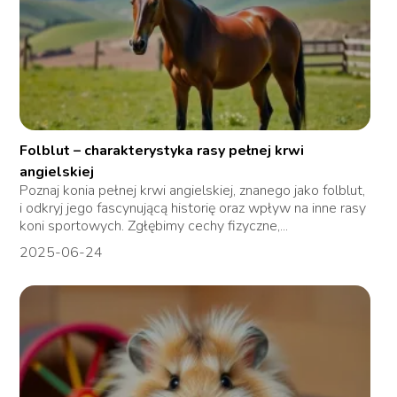
Folblut – charakterystyka rasy pełnej krwi
angielskiej
Poznaj konia pełnej krwi angielskiej, znanego jako folblut,
i odkryj jego fascynującą historię oraz wpływ na inne rasy
koni sportowych. Zgłębimy cechy fizyczne,...
2025-06-24