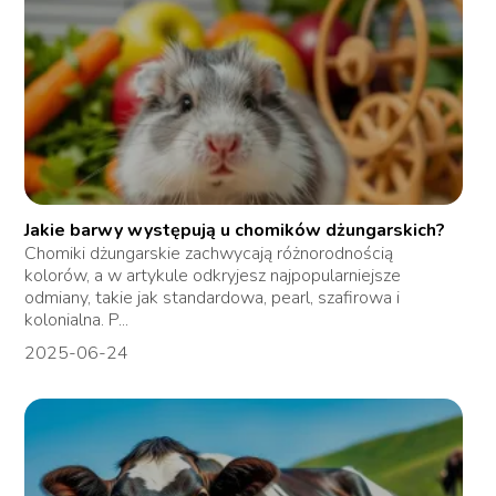
Jakie barwy występują u chomików dżungarskich?
Chomiki dżungarskie zachwycają różnorodnością
kolorów, a w artykule odkryjesz najpopularniejsze
odmiany, takie jak standardowa, pearl, szafirowa i
kolonialna. P...
2025-06-24