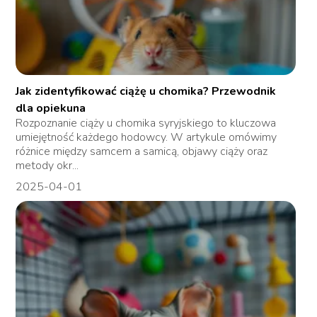
Jak zidentyfikować ciążę u chomika? Przewodnik
dla opiekuna
Rozpoznanie ciąży u chomika syryjskiego to kluczowa
umiejętność każdego hodowcy. W artykule omówimy
różnice między samcem a samicą, objawy ciąży oraz
metody okr...
2025-04-01