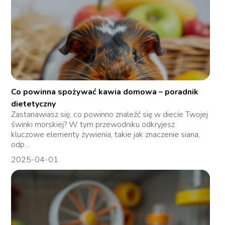
Co powinna spożywać kawia domowa – poradnik
dietetyczny
Zastanawiasz się, co powinno znaleźć się w diecie Twojej
świnki morskiej? W tym przewodniku odkryjesz
kluczowe elementy żywienia, takie jak znaczenie siana,
odp...
2025-04-01