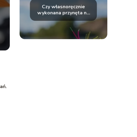
Czy własnoręcznie
wykonana przynęta na
ryby jest efektywna?
ań.