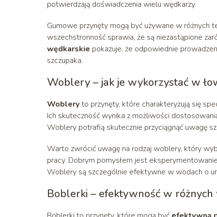
potwierdzają doświadczenia wielu wędkarzy.
Gumowe przynęty mogą być używane w różnych techni
wszechstronność sprawia, że są niezastąpione zar
wędkarskie
pokazuje, że odpowiednie prowadzen
szczupaka.
Woblery – jak je wykorzystać w ło
Woblery
to przynęty, które charakteryzują się s
Ich skuteczność wynika z możliwości dostosowania 
Woblery potrafią skutecznie przyciągnąć uwagę sz
Warto zwrócić uwagę na rodzaj woblery, który wyb
pracy. Dobrym pomysłem jest eksperymentowanie z 
Woblery są szczególnie efektywne w wodach o umi
Boblerki – efektywność w różnyc
Boblerki to przynęty, które mogą być
efektywną p