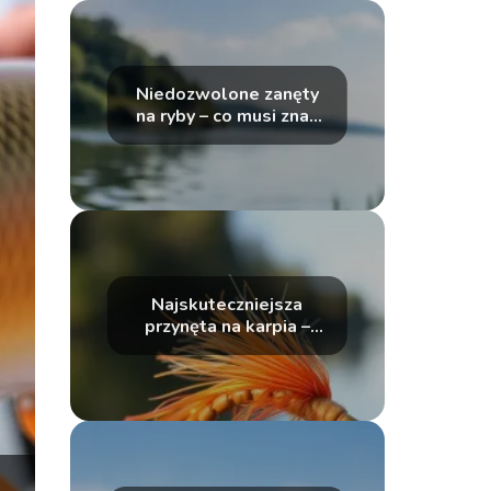
Niedozwolone zanęty
na ryby – co musi znać
każdy wędkarz
Najskuteczniejsza
przynęta na karpia –
tajemnice wędkarzy