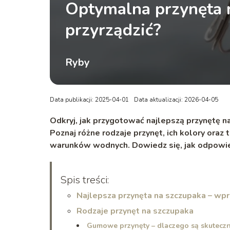
Optymalna przynęta n
przyrządzić?
Ryby
Data publikacji: 2025-04-01
Data aktualizacji: 2026-04-05
Odkryj, jak przygotować najlepszą przynętę n
Poznaj różne rodzaje przynęt, ich kolory oraz
warunków wodnych. Dowiedz się, jak odpowie
Spis treści:
Najlepsza przynęta na szczupaka – w
Rodzaje przynęt na szczupaka
Gumowe przynęty – dlaczego są skutecz