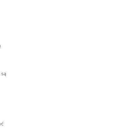
,
ą
 są
yć