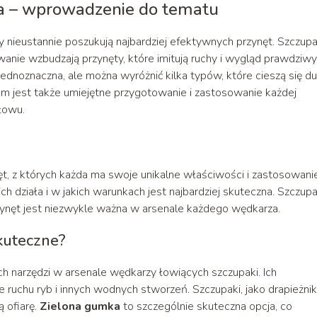
ka – wprowadzenie do tematu
y nieustannie poszukują najbardziej efektywnych przynęt. Szczup
owanie wzbudzają przynęty, które imitują ruchy i wygląd prawdziw
 jednoznaczna, ale można wyróżnić kilka typów, które cieszą się d
 jest także umiejętne przygotowanie i zastosowanie każdej
łowu.
, z których każda ma swoje unikalne właściwości i zastosowanie
ch działa i w jakich warunkach jest najbardziej skuteczna. Szczupa
zynęt jest niezwykle ważna w arsenale każdego wędkarza.
kuteczne?
ch narzędzi w arsenale wędkarzy łowiących szczupaki. Ich
ruchu ryb i innych wodnych stworzeń. Szczupaki, jako drapieżniki
ą ofiarę.
Zielona gumka
to szczególnie skuteczna opcja, co