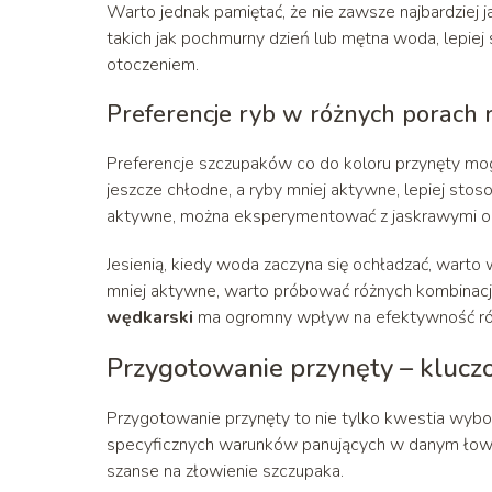
Warto jednak pamiętać, że nie zawsze najbardziej 
takich jak pochmurny dzień lub mętna woda, lepiej s
otoczeniem.
Preferencje ryb w różnych porach 
Preferencje szczupaków co do koloru przynęty mog
jeszcze chłodne, a ryby mniej aktywne, lepiej stos
aktywne, można eksperymentować z jaskrawymi od
Jesienią, kiedy woda zaczyna się ochładzać, warto
mniej aktywne, warto próbować różnych kombinacji 
wędkarski
ma ogromny wpływ na efektywność róż
Przygotowanie przynęty – klucz
Przygotowanie przynęty to nie tylko kwestia wyb
specyficznych warunków panujących w danym łow
szanse na złowienie szczupaka.