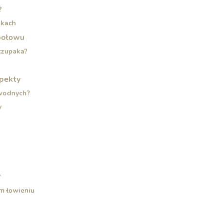
?
nkach
 połowu
czupaka?
spekty
wodnych?
y
?
m łowieniu