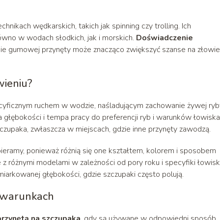
kach wędkarskich, takich jak spinning czy trolling. Ich
ówno w wodach słodkich, jak i morskich.
Doświadczenie
ie gumowej przynęty może znacząco zwiększyć szanse na złowie
wieniu?
pecyficznym ruchem w wodzie, naśladującym zachowanie żywej ryb
głębokości i tempa pracy do preferencji ryb i warunków łowiska
czupaka, zwłaszcza w miejscach, gdzie inne przynęty zawodzą.
ieramy, ponieważ różnią się one kształtem, kolorem i sposobem
różnymi modelami w zależności od pory roku i specyfiki łowisk
arkowanej głębokości, gdzie szczupaki często polują.
h warunkach
rzynętą na szczupaka
, gdy są używane w odpowiedni sposób. 