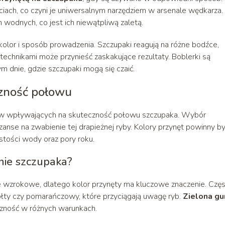
iach, co czyni je uniwersalnym narzędziem w arsenale wędkarza.
wodnych, co jest ich niewątpliwą zaletą.
kolor i sposób prowadzenia. Szczupaki reagują na różne bodźce,
echnikami może przynieść zaskakujące rezultaty. Boblerki są
 dnie, gdzie szczupaki mogą się czaić.
czność połowu
ików wpływających na skuteczność połowu szczupaka. Wybór
nse na zwabienie tej drapieżnej ryby. Kolory przynęt powinny b
ości wody oraz pory roku.
nie szczupaka?
źce wzrokowe, dlatego kolor przynęty ma kluczowe znaczenie. Czę
żółty czy pomarańczowy, które przyciągają uwagę ryb.
Zielona g
czność w różnych warunkach.