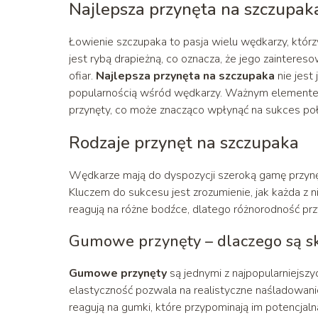
Najlepsza przynęta na szczupa
Łowienie szczupaka to pasja wielu wędkarzy, którz
jest rybą drapieżną, co oznacza, że jego zainteres
ofiar.
Najlepsza przynęta na szczupaka
nie jest
popularnością wśród wędkarzy. Ważnym elementem
przynęty, co może znacząco wpłynąć na sukces po
Rodzaje przynęt na szczupaka
Wędkarze mają do dyspozycji szeroką gamę przynęt
Kluczem do sukcesu jest zrozumienie, jak każda z ni
reagują na różne bodźce, dlatego różnorodność pr
Gumowe przynęty – dlaczego są s
Gumowe przynęty
są jednymi z najpopularniejszy
elastyczność pozwala na realistyczne naśladowanie 
reagują na gumki, które przypominają im potencjaln