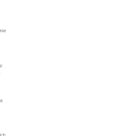
nie
y.
.
a.
Ich