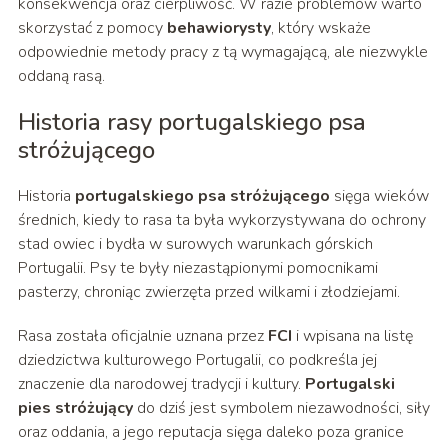
konsekwencja oraz cierpliwość. W razie problemów warto
skorzystać z pomocy
behawiorysty
, który wskaże
odpowiednie metody pracy z tą wymagającą, ale niezwykle
oddaną rasą.
Historia rasy portugalskiego psa
stróżującego
Historia
portugalskiego psa stróżującego
sięga wieków
średnich, kiedy to rasa ta była wykorzystywana do ochrony
stad owiec i bydła w surowych warunkach górskich
Portugalii. Psy te były niezastąpionymi pomocnikami
pasterzy, chroniąc zwierzęta przed wilkami i złodziejami.
Rasa została oficjalnie uznana przez
FCI
i wpisana na listę
dziedzictwa kulturowego Portugalii, co podkreśla jej
znaczenie dla narodowej tradycji i kultury.
Portugalski
pies stróżujący
do dziś jest symbolem niezawodności, siły
oraz oddania, a jego reputacja sięga daleko poza granice