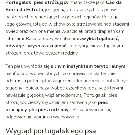
Portugalski pies stróżujący
, znany także jako
Cão da
Serra da Estrela
, jest jedną z najstarszych ras psów
pasterskich pochodzących z górskich rejonów Portugalii.
Jego główną rolą od wieków było stróżowanie nad stadami
owiec oraz ochrona mienia właścicieli przed drapieżnikami i
intruzami. Rasa ta łączy w sobie
niezwykłą lojalność,
odwagę i wysoką czujność
, co czyni ją niezastąpionym
stróżem oraz towarzyszem rodziny.
Ten pies wyróżnia się
silnym instynktem terytorialnym
i
nieufnością wobec obcych, co sprawia, że skutecznie
odstrasza potencjalne zagrożenia. Jednocześnie potrafi być
łagodny i opiekuńczy wobec członków rodziny, z którymi
nawiązuje głęboką więź emocjonalną. Portugalski pies
stróżujący cieszy się uznaniem zarówno jako
pies
pracujący
, jak i
pies rodzinny
, jeśli zapewni mu się
odpowiednie warunki i wychowanie.
Wygląd portugalskiego psa