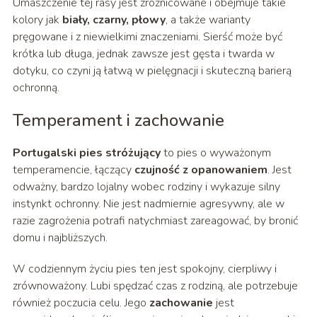
Umaszczenie tej rasy jest zróżnicowane i obejmuje takie
kolory jak
biały, czarny, płowy
, a także warianty
pręgowane i z niewielkimi znaczeniami. Sierść może być
krótka lub długa, jednak zawsze jest gęsta i twarda w
dotyku, co czyni ją łatwą w pielęgnacji i skuteczną barierą
ochronną.
Temperament i zachowanie
Portugalski pies stróżujący
to pies o wyważonym
temperamencie, łączący
czujność z opanowaniem
. Jest
odważny, bardzo lojalny wobec rodziny i wykazuje silny
instynkt ochronny. Nie jest nadmiernie agresywny, ale w
razie zagrożenia potrafi natychmiast zareagować, by bronić
domu i najbliższych.
W codziennym życiu pies ten jest spokojny, cierpliwy i
zrównoważony. Lubi spędzać czas z rodziną, ale potrzebuje
również poczucia celu. Jego
zachowanie
jest